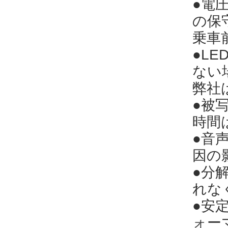
●電
の保
乗車
●L
ない
弊社
●被
時間
●音
因の
●分
れな
●安
ォー