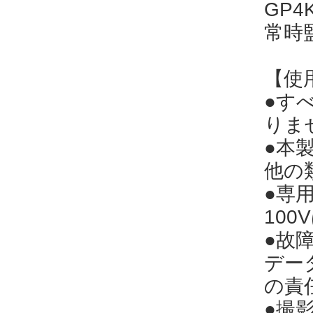
GP
常時
【使
●す
りま
●本
他の
●専
10
●故
デー
の責
●撮