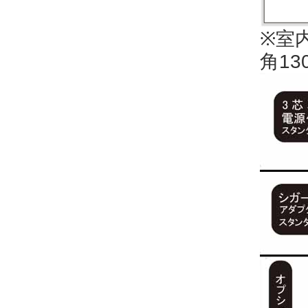
※室
角13