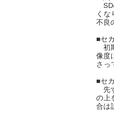
SD
くな
不良
■セ
初期
像度
さっ
■セ
先ず
の上
合は