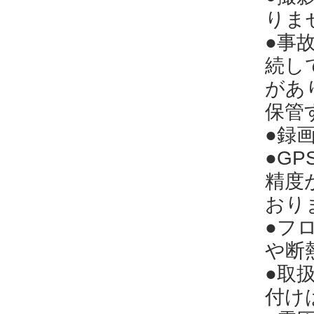
りま
●事
続し
があ
保管
●録
●G
精度
おり
●フ
や断
●取
付け