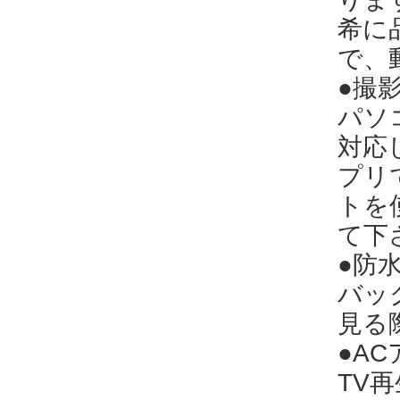
希に
で、
●撮
パソ
対応
プリ
トを
て下
●防
バッ
見る
●A
TV