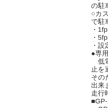
の駐
○カ
で駐
・1
・5
・設定
●専
低電
止を
その
出来
走行
■G