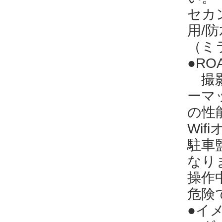
セカ
用/
（ミ
●R
撮影
ーマ
の性
Wi
駐車
なり
操作
危険
●イ