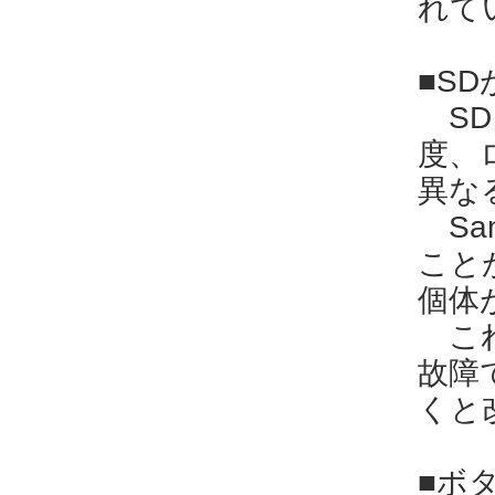
れて
■S
SD
度、
異な
Sa
こと
個体
これ
故障
くと
■ボ