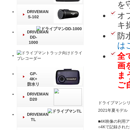
を
DRIVEMAN
オ
S-102
キ
DRIVEMAN
防
DD-
1000
は
全
画
ま
GP-
4K+
ご
防水リ
ア
DRIVEMAN
D20
ドライブマンシリ
2021年夏モデル
DRIVEMAN
TL
■4K映像の利用
○4Kで記録され