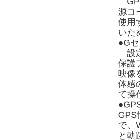
GP-
源コ
使用
いた
●G
設定
保護
映像
体感
て操
●G
GP
で、
と軌