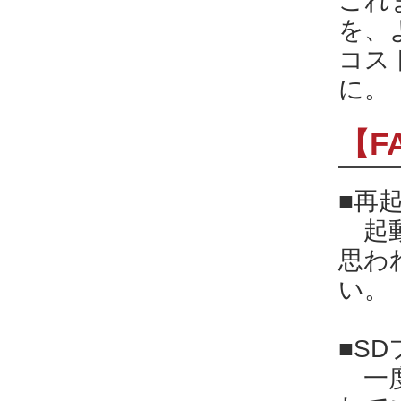
これ
を、
コス
に。
【F
■再
起動
思わ
い。
■S
一度