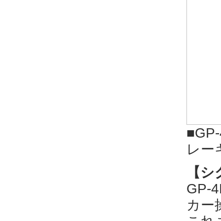
■G
レー
【シ
GP
カー