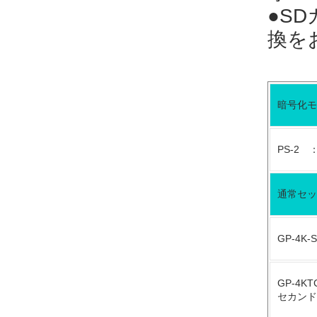
●S
換を
暗号化モ
PS-2
通常セッ
GP-4
GP-4
セカンド