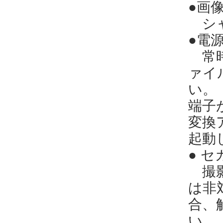
●画
シャ
●電
常時
ァイ
い。
端子
変換
起動
● 
撮影
は非
合、
い。