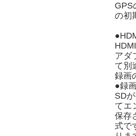
GP
の初
●H
HD
アダ
て別
録画
●録
SD
てエ
保存
式で
りま