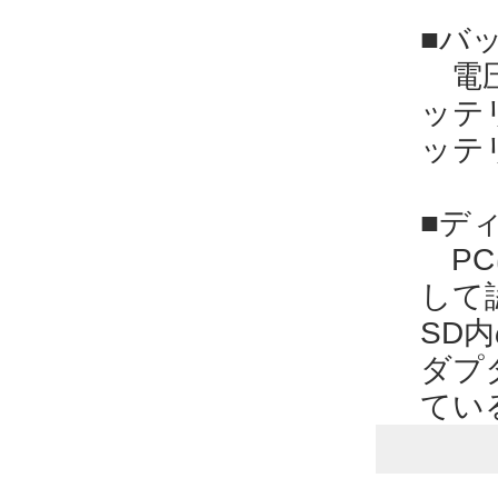
■バ
電圧
ッテ
ッテ
■ディ
PC
して
SD
ダプ
てい