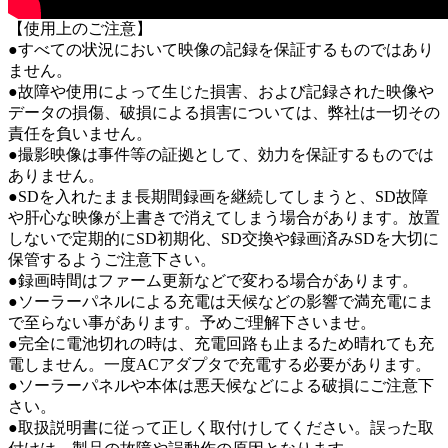
【使用上のご注意】
●すべての状況において映像の記録を保証するものではあり
ません。
●故障や使用によって生じた損害、および記録された映像や
データの損傷、破損による損害については、弊社は一切その
責任を負いません。
●撮影映像は事件等の証拠として、効力を保証するものでは
ありません。
●SDを入れたまま長期間録画を継続してしまうと、SD故障
や肝心な映像が上書きで消えてしまう場合があります。放置
しないで定期的にSD初期化、SD交換や録画済みSDを大切に
保管するようご注意下さい。
●録画時間はファーム更新などで変わる場合があります。
●ソーラーパネルによる充電は天候などの影響で満充電にま
で至らない事があります。予めご理解下さいませ。
●完全に電池切れの時は、充電回路も止まるため晴れても充
電しません。一度ACアダプタで充電する必要があります。
●ソーラーパネルや本体は悪天候などによる破損にご注意下
さい。
●取扱説明書に従って正しく取付けしてください。誤った取